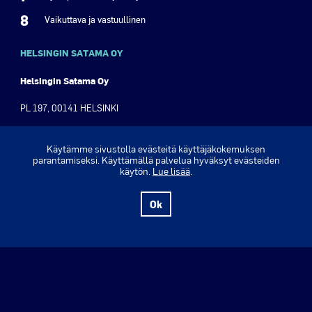
8
Vaikuttava ja vastuullinen
HELSINGIN SATAMA OY
Helsingin Satama Oy
PL 197, 00141 HELSINKI
Olympiaranta 3, 00140 Helsinki
Käytämme sivustolla evästeitä käyttäjäkokemuksen
parantamiseksi. Käyttämällä palvelua hyväksyt evästeiden
Puh. +358 9 310 1621
käytön.
Lue lisää
.
Y-tunnus: 2630555-8
Ok
www.portofhelsinki.fi ›
Verkkolehti ›