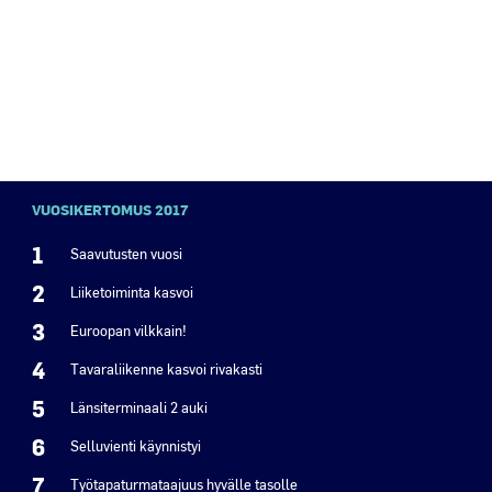
VUOSIKERTOMUS 2017
1
Saavutusten vuosi
2
Liiketoiminta kasvoi
3
Euroopan vilkkain!
4
Tavaraliikenne kasvoi rivakasti
5
Länsiterminaali 2 auki
6
Selluvienti käynnistyi
7
Työtapaturmataajuus hyvälle tasolle