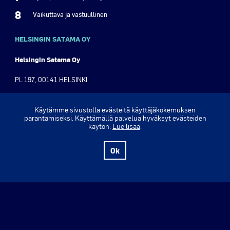
8
Vaikuttava ja vastuullinen
HELSINGIN SATAMA OY
Helsingin Satama Oy
PL 197, 00141 HELSINKI
Olympiaranta 3, 00140 Helsinki
Käytämme sivustolla evästeitä käyttäjäkokemuksen
parantamiseksi. Käyttämällä palvelua hyväksyt evästeiden
Puh. +358 9 310 1621
käytön.
Lue lisää
.
Y-tunnus: 2630555-8
Ok
www.portofhelsinki.fi ›
Verkkolehti ›