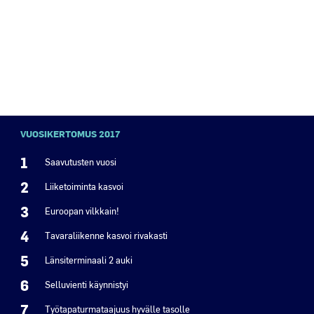
VUOSIKERTOMUS 2017
1
Saavutusten vuosi
2
Liiketoiminta kasvoi
3
Euroopan vilkkain!
4
Tavaraliikenne kasvoi rivakasti
5
Länsiterminaali 2 auki
6
Selluvienti käynnistyi
7
Työtapaturmataajuus hyvälle tasolle