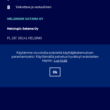
8
Vaikuttava ja vastuullinen
HELSINGIN SATAMA OY
Helsingin Satama Oy
PL 197, 00141 HELSINKI
Olympiaranta 3, 00140 Helsinki
Käytämme sivustolla evästeitä käyttäjäkokemuksen
parantamiseksi. Käyttämällä palvelua hyväksyt evästeiden
Puh. +358 9 310 1621
käytön.
Lue lisää
.
Y-tunnus: 2630555-8
Ok
www.portofhelsinki.fi ›
Verkkolehti ›