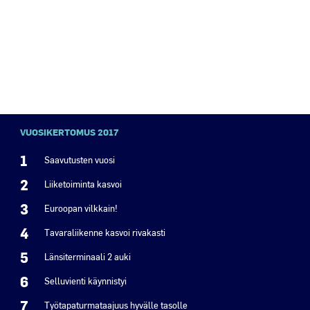
VUOSIKERTOMUS 2017
1
Saavutusten vuosi
2
Liiketoiminta kasvoi
3
Euroopan vilkkain!
4
Tavaraliikenne kasvoi rivakasti
5
Länsiterminaali 2 auki
6
Selluvienti käynnistyi
7
Työtapaturmataajuus hyvälle tasolle