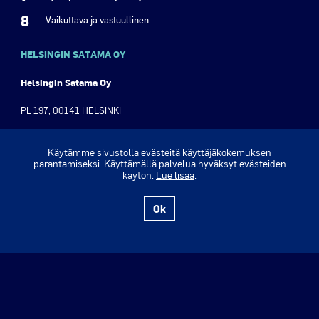
8
Vaikuttava ja vastuullinen
HELSINGIN SATAMA OY
Helsingin Satama Oy
PL 197, 00141 HELSINKI
Olympiaranta 3, 00140 Helsinki
Käytämme sivustolla evästeitä käyttäjäkokemuksen
parantamiseksi. Käyttämällä palvelua hyväksyt evästeiden
Puh. +358 9 310 1621
käytön.
Lue lisää
.
Y-tunnus: 2630555-8
Ok
www.portofhelsinki.fi ›
Verkkolehti ›