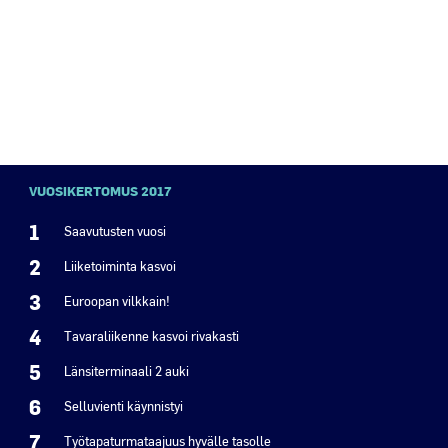
VUOSIKERTOMUS 2017
1
Saavutusten vuosi
2
Liiketoiminta kasvoi
3
Euroopan vilkkain!
4
Tavaraliikenne kasvoi rivakasti
5
Länsiterminaali 2 auki
6
Selluvienti käynnistyi
7
Työtapaturmataajuus hyvälle tasolle