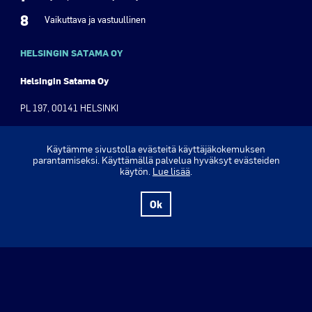
8
Vaikuttava ja vastuullinen
HELSINGIN SATAMA OY
Helsingin Satama Oy
PL 197, 00141 HELSINKI
Olympiaranta 3, 00140 Helsinki
Käytämme sivustolla evästeitä käyttäjäkokemuksen
parantamiseksi. Käyttämällä palvelua hyväksyt evästeiden
Puh. +358 9 310 1621
käytön.
Lue lisää
.
Y-tunnus: 2630555-8
Ok
www.portofhelsinki.fi ›
Verkkolehti ›